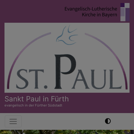
Direkt
zum
Inhalt
Sankt Paul in Fürth
evangelisch in der Fürther Südstadt
Hauptnavigation