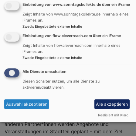
Einbindung von www.sonntagskollekte.de über ein iFrame
Zeigt Inhalte von www.sonntagskollekte.de innerhalb eines
iFrames an.
Zweck
:
Eingebettete externe Inhalte
Einbindung von flow.cleverreach.com über ein iFrame
Zeigt Inhalte von flow.cleverreach.com innerhalb eines
iFrames an.
Zweck
:
Eingebettete externe Inhalte
Zusammenleben gestalten
Alle Dienste umschalten
Runder Tisch Fürther Südstadt
Diesen Schalter nutzen, um alle Dienste zu
Den Runden Tisch Fürther Südstadt gibt es seit 2013
aktivieren/deaktivieren.
und St. Paul war von Beginn an dabei. Gemeinsam mit
bürgerschaftlich Engagierten, Wohlfahrtsverbänden,
Auswahl akzeptieren
Alle akzeptieren
den Kirchen, dem Seniorenrat, der Stadtverwaltung,
Realisiert mit Klaro!
sozialen und kulturellen Organisationen und vielen
anderen Partner*innen werden Angebote und
Veranstaltungen im Stadtteil geplant – mit dem Ziel